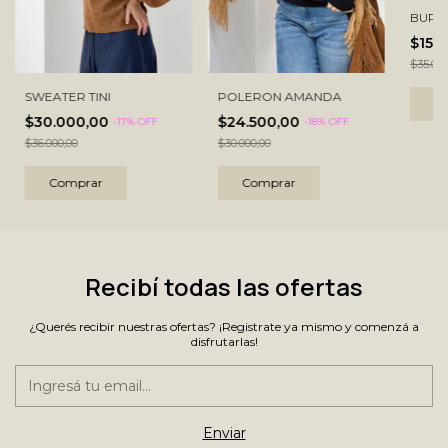
BURD
$15.
$35.000
SWEATER TINI
POLERON AMANDA
C
$30.000,00
$24.500,00
-
17
% OFF
-
18
% OFF
$36.000,00
$30.000,00
Comprar
Comprar
Recibí todas las ofertas
¿Querés recibir nuestras ofertas? ¡Registrate ya mismo y comenzá a
disfrutarlas!