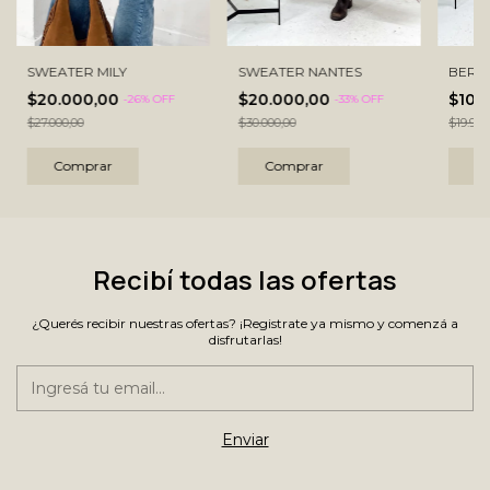
SWEATER MILY
SWEATER NANTES
BERN
$20.000,00
$20.000,00
$10.
-
26
% OFF
-
33
% OFF
$27.000,00
$30.000,00
$19.900
Comprar
Comprar
C
Recibí todas las ofertas
¿Querés recibir nuestras ofertas? ¡Registrate ya mismo y comenzá a
disfrutarlas!