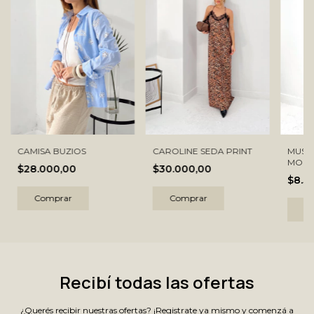
CAROLINE SEDA PRINT
CAMISA BUZIOS
MUSC
MORL
$30.000,00
$28.000,00
$8.5
Comprar
Comprar
C
Recibí todas las ofertas
¿Querés recibir nuestras ofertas? ¡Registrate ya mismo y comenzá a