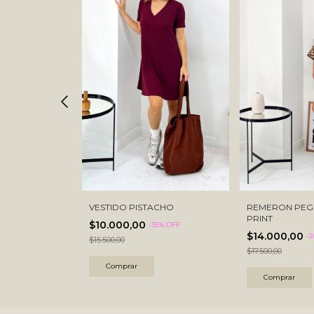
ALEZA MORLEY
VESTIDO PISTACHO
REMERON PEG
PRINT
$10.000,00
% OFF
-
35
% OFF
$14.000,00
-
2
$15.500,00
$17.500,00
Comprar
Comprar