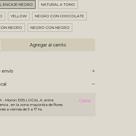
L ENCAJE NEGRO
NATURAL A TONO
O
YELLOW
NEGRO CON CHOCOLATE
CON NEGRO
NEGRO CON NEGRO
 envío
cal
 Moron 3135 LOCAL A, entre
Gratis
nca , en la zona mayorista de flores.
nes a viernes de 9 a 17 hs