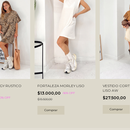
GY RUSTICO
FORTALEZA MORLEY LISO
VESTIDO COR
LISO AW
$13.000,00
-
16
% OFF
$27.500,00
0
% OFF
$15.500,00
Comprar
Comprar