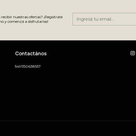
recibir nuestras ofertas? ¡Registrate
o y comenzá a disfrutarlas!
Contactános
5491150638557