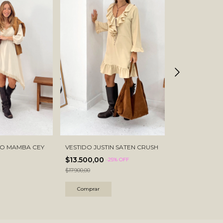
VESTIDO CORT
TO MAMBA CEY
VESTIDO JUSTIN SATEN CRUSH
MORLEY PRIN
$13.500,00
-
25
% OFF
$12.000,00
$17.900,00
Comprar
Comprar