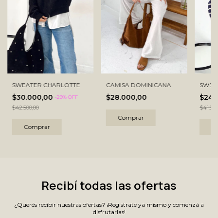
CAMISA DOMINICANA
SWEATER CHARLOTTE
SWEA
$28.000,00
$30.000,00
$24.
-
29
% OFF
$42.500,00
$41.900
Comprar
Comprar
C
Recibí todas las ofertas
¿Querés recibir nuestras ofertas? ¡Registrate ya mismo y comenzá a
disfrutarlas!