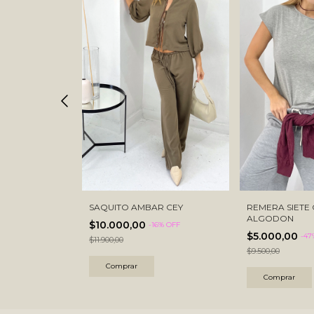
ARA ALGODON
SAQUITO AMBAR CEY
REMERA SIETE
ALGODON
$10.000,00
% OFF
-
16
% OFF
$5.000,00
-
47
$11.900,00
$9.500,00
Comprar
Comprar