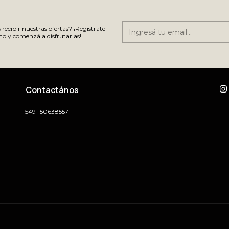
recibir nuestras ofertas? ¡Registrate
o y comenzá a disfrutarlas!
Contactános
5491150638557