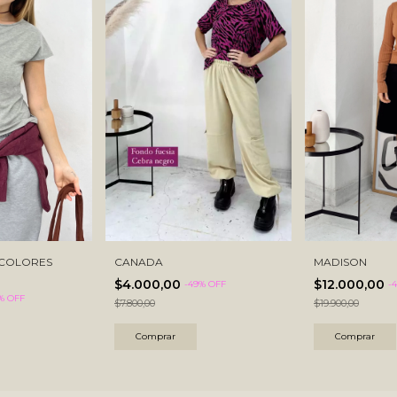
 COLORES
CANADA
MADISON
$4.000,00
$12.000,00
-
49
% OFF
-
4
% OFF
$7.800,00
$19.900,00
Comprar
Comprar