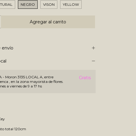
TURAL
NEGRO
VISON
YELLOW
 envío
cal
 Moron 3135 LOCAL A, entre
Gratis
nca , en la zona mayorista de flores.
nes a viernes de 9 a 17 hs
Cey
to total 120cm