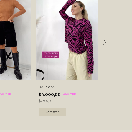
PALOMA
GUCCI ALGO
$4.000,00
$6.500,00
0
% OFF
-
49
% OFF
-
40
$7.800,00
$10.900,00
Comprar
Comprar